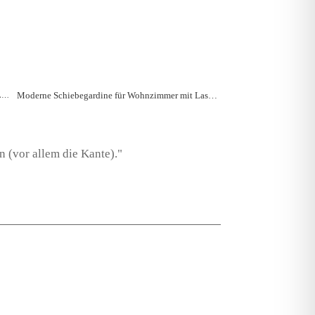
Moderne Schiebegardine für Wohnzimmer mit Lasercut nach Maß
Moderne Schiebegardine für Wohnzimmer mit Lasercut nach Maß
n (vor allem die Kante)."