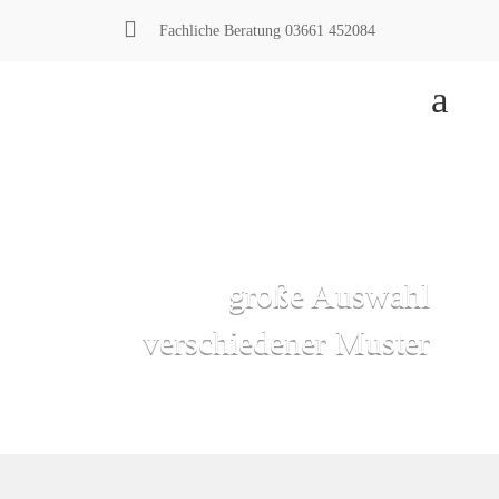

Fachliche Beratung
03661 452084
a
LaserCut-Muster
große Auswahl
verschiedener Muster