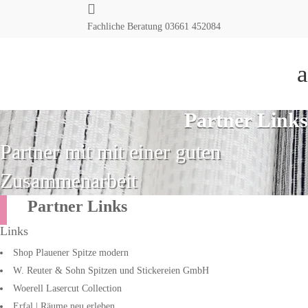

Fachliche Beratung
03661 452084
a
Partner Links
Partner mit mit einer guten
Zusammenarbeit
Partner Links
Links
Shop Plauener Spitze modern
W. Reuter & Sohn Spitzen und Stickereien GmbH
Woerell Lasercut Collection
Erfal | Räume neu erleben