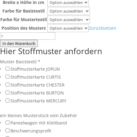
Breite x Höhe in cm
Farbe für Basistextil
Farbe für Mustertextil
Position des Musters
Zurücksetzen
Flächenvorhang
Plauen
In den Warenkorb
Hier Stoffmuster anfordern
mit
Loop-
Muster Basistextil
*
Strap
Stoffmusterkarte JOPLIN
Mustereinsatz
Stoffmusterkarte CURTIS
Menge
Stoffmusterkarte CHESTER
Stoffmusterkarte BURTON
Stoffmusterkarte MERCURY
ein kleines Musterstück vom Zubehör
Paneelwagen mit Klettband
Beschwerungsprofil