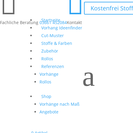


Kostenfrei Sto
Startseite
Fachliche Beratung
03661 452084
Kontakt
Vorhang Ideenfinder
Cut-Muster
Stoffe & Farben
Zubehör
Rollos
a
Referenzen
Vorhänge
Rollos
Shop
Vorhänge nach Maß
Angebote
0 Artikel