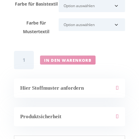
Farbe für Basistextil
Farbe für
Mustertextil
Flächenvorhang
IN DEN WARENKORB
München
mit
Loop-
Strap
Hier Stoffmuster anfordern
Abschluss
Menge
Produktsicherheit